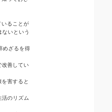
ていることが
はないという
辞めざるを得
で改善してい
康を害すると
生活のリズム