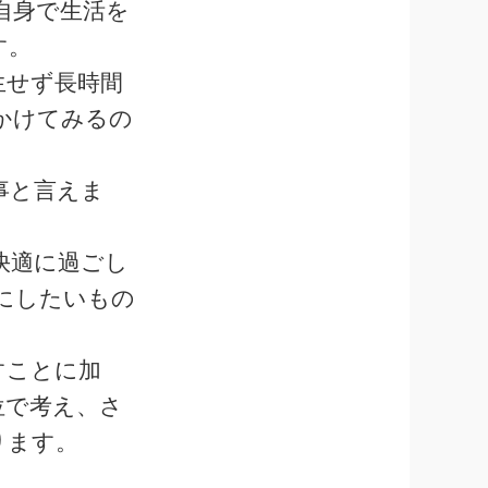
自身で生活を
す。
生せず長時間
かけてみるの
事と言えま
快適に過ごし
にしたいもの
すことに加
位で考え、さ
ります。