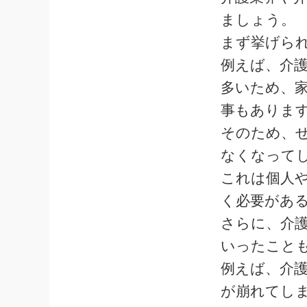
ましょう。
まず挙げら
例えば、介
多いため、
事もありま
そのため、
なくなって
これは個人
く必要があ
さらに、介
いったこと
例えば、介
が崩れてし