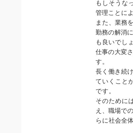
もしそうな
管理ことに
また、業務
勤務の解消
も良いでし
仕事の大変
す。
長く働き続
ていくこと
です。
そのために
え、職場で
らに社会全